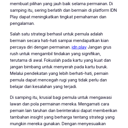
membuat pilihan yang jauh baik selama permainan. Di
samping itu, sering berlatih dan bermain di platform IDN
Play dapat meningkatkan tingkat pemahaman dan
pengalaman.
Salah satu strategi berhasil untuk pemula adalah
bermain secara hati-hati sampai mendapatkan kian
percaya diri dengan permainan.
idn play
Jangan grus
rush untuk mengambil tindakan yang signifikan,
terutama di awal. Fokuslah pada kartu yang kuat dan
jangan bimbang untuk menyerah pada kartu buruk.
Melalui pendekatan yang lebih berhati-hati, pemain
pemula dapat mencegah rugi yang tidak perlu dan
belajar dari kesalahan yang terjadi.
Di samping itu, krusial bagi pemula untuk mengawasi
lawan dan pola permainan mereka. Mengamati cara
pemain lain taruhan dan berinteraksi dapat memberikan
tambahan insight yang berharga tentang strategi yang
mungkin mereka gunakan. Dengan menyesuaikan