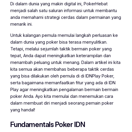
Di dalam dunia yang makin digital ini, PokerHebat
menjadi salah satu saluran informasi untuk membantu
anda memahami strategi cerdas dalam permainan yang
menarik ini.
Untuk kalangan pemula memulai langkah perluasan ke
dalam dunia yang poker bisa terasa menyulitkan.
Tetapi, melalui sejumlah taktik bermain poker yang
tepat, Anda dapat meningkatkan keterampilan dan
menambah peluang untuk menang. Dalam artikel ini kita
kita semua akan membahas beberapa taktik cerdas
yang bisa dilakukan oleh pemula di di IDNPlay Poker,
serta bagaimana memanfaatkan fitur yang ada di IDN
Play agar meningkatkan pengalaman bermain bermain
poker Anda. Ayo kita memulai dan menemukan cara
dalam membuat diri menjadi seorang pemain poker
yang handal!
Fundamentals Poker IDN