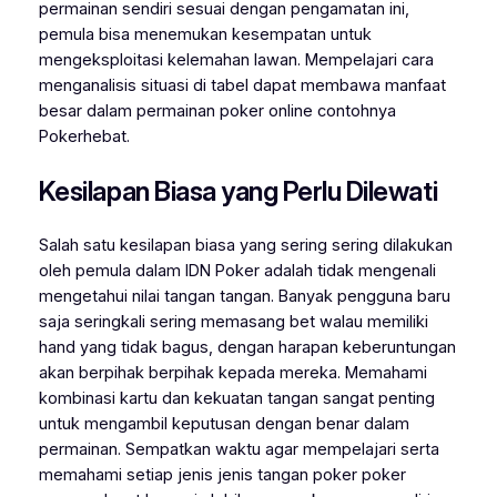
permainan sendiri sesuai dengan pengamatan ini,
pemula bisa menemukan kesempatan untuk
mengeksploitasi kelemahan lawan. Mempelajari cara
menganalisis situasi di tabel dapat membawa manfaat
besar dalam permainan poker online contohnya
Pokerhebat.
Kesilapan Biasa yang Perlu Dilewati
Salah satu kesilapan biasa yang sering sering dilakukan
oleh pemula dalam IDN Poker adalah tidak mengenali
mengetahui nilai tangan tangan. Banyak pengguna baru
saja seringkali sering memasang bet walau memiliki
hand yang tidak bagus, dengan harapan keberuntungan
akan berpihak berpihak kepada mereka. Memahami
kombinasi kartu dan kekuatan tangan sangat penting
untuk mengambil keputusan dengan benar dalam
permainan. Sempatkan waktu agar mempelajari serta
memahami setiap jenis jenis tangan poker poker