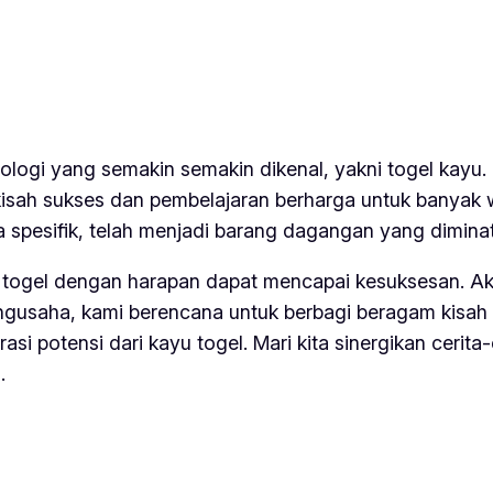
nologi yang semakin semakin dikenal, yakni togel kayu.
kisah sukses dan pembelajaran berharga untuk banyak w
spesifik, telah menjadi barang dagangan yang diminati
togel dengan harapan dapat mencapai kesuksesan. Akan 
ngusaha, kami berencana untuk berbagi beragam kisah 
 potensi dari kayu togel. Mari kita sinergikan cerita-
.