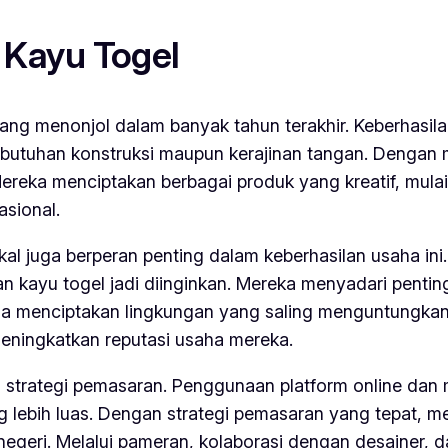
 Kayu Togel
 menonjol dalam banyak tahun terakhir. Keberhasilan i
 kebutuhan konstruksi maupun kerajinan tangan. Denga
reka menciptakan berbagai produk yang kreatif, mulai d
asional.
okal juga berperan penting dalam keberhasilan usaha in
n kayu togel jadi diinginkan. Mereka menyadari pent
a menciptakan lingkungan yang saling menguntungkan.
meningkatkan reputasi usaha mereka.
am strategi pemasaran. Penggunaan platform online dan
g lebih luas. Dengan strategi pemasaran yang tepat, 
 negeri. Melalui pameran, kolaborasi dengan desainer, 