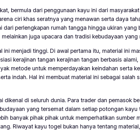
kat, bermula dari penggunaan kayu ini dari masyaraka
 karena ciri khas seratnya yang menawan serta daya ta
dari perlengkapan rumah tangga hingga ukiran yang ber
 melainkan juga upacara dan tradisi kebudayaan yang 
ini menjadi tinggi. Di awal pertama itu, material ini m
si kerajinan tangan kerajinan tangan berbasis alami, 
anyak metode untuk memperdayakan keindahan serta ke
ta indah. Hal ini membuat material ini sebagai salah sat
lai dikenal di seluruh dunia. Para trader dan pemasok
 kebudayaan yang tersemat dalam setiap potongan kayu
bih banyak pihak pihak untuk memperhatikan sumber mat
ang. Riwayat kayu togel bukan hanya tentang material, 