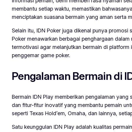
informasi pemain, demi memberi rasa nyaman sela
membantu setiap waktu, memastikan bahwasanya se
menciptakan suasana bermain yang aman serta 
Selain itu, IDN Poker juga dikenal punya promosi
Poker menawarkan berbagai penghargaan dalam r
termotivasi agar melanjutkan bermain di platform
penggemar game poker.
Pengalaman Bermain di I
Bermain IDN Play memberikan pengalaman yang ser
dan fitur-fitur inovatif yang membantu pemain u
seperti Texas Hold’em, Omaha, dan lainnya, setia
Satu keunggulan IDN Play adalah kualitas permai