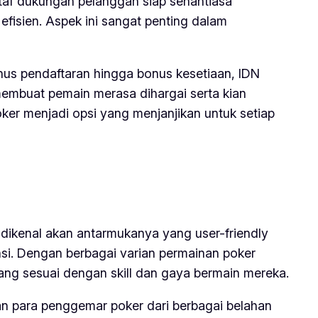
staf dukungan pelanggan siap senantiasa
fisien. Aspek ini sangat penting dalam
onus pendaftaran hingga bonus kesetiaan, IDN
mbuat pemain merasa dihargai serta kian
oker menjadi opsi yang menjanjikan untuk setiap
 dikenal akan antarmukanya yang user-friendly
nsi. Dengan berbagai varian permainan poker
yang sesuai dengan skill dan gaya bermain mereka.
an para penggemar poker dari berbagai belahan