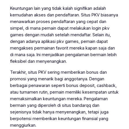
Keuntungan lain yang tidak kalah signifikan adalah
kemudahan akses dan pendaftaran. Situs PKV biasanya
menawarkan proses pendaftaran yang cepat dan
simpel, di mana pemain dapat melakukan login pkv
games dengan mudah setelah mendaftar. Selain itu,
dengan adanya aplikasi pkv games, pemain dapat
mengakses permainan favorit mereka kapan saja dan
di mana saja. Ini menjadikan pengalaman bermain lebih
fleksibel dan menyenangkan.
Terakhir, situs PKV sering memberikan bonus dan
promosi yang menarik bagi anggotanya. Dengan
berbagai penawaran seperti bonus deposit, cashback,
atau turnamen rutin, pemain memiliki kesempatan untuk
memaksimalkan keuntungan mereka. Pengalaman
bermain yang diperoleh di situs bandarqq dan
sejenisnya tidak hanya menyenangkan, tetapi juga
berpotensi memberikan keuntungan finansial yang
menggiurkan.