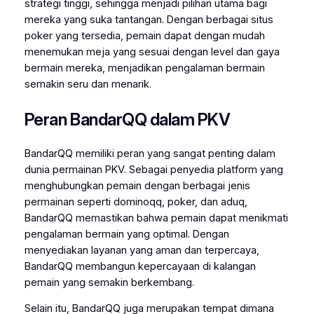
strategi tinggi, sehingga menjadi pilihan utama bagi
mereka yang suka tantangan. Dengan berbagai situs
poker yang tersedia, pemain dapat dengan mudah
menemukan meja yang sesuai dengan level dan gaya
bermain mereka, menjadikan pengalaman bermain
semakin seru dan menarik.
Peran BandarQQ dalam PKV
BandarQQ memiliki peran yang sangat penting dalam
dunia permainan PKV. Sebagai penyedia platform yang
menghubungkan pemain dengan berbagai jenis
permainan seperti dominoqq, poker, dan aduq,
BandarQQ memastikan bahwa pemain dapat menikmati
pengalaman bermain yang optimal. Dengan
menyediakan layanan yang aman dan terpercaya,
BandarQQ membangun kepercayaan di kalangan
pemain yang semakin berkembang.
Selain itu, BandarQQ juga merupakan tempat dimana