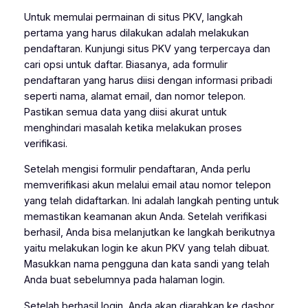
Untuk memulai permainan di situs PKV, langkah
pertama yang harus dilakukan adalah melakukan
pendaftaran. Kunjungi situs PKV yang terpercaya dan
cari opsi untuk daftar. Biasanya, ada formulir
pendaftaran yang harus diisi dengan informasi pribadi
seperti nama, alamat email, dan nomor telepon.
Pastikan semua data yang diisi akurat untuk
menghindari masalah ketika melakukan proses
verifikasi.
Setelah mengisi formulir pendaftaran, Anda perlu
memverifikasi akun melalui email atau nomor telepon
yang telah didaftarkan. Ini adalah langkah penting untuk
memastikan keamanan akun Anda. Setelah verifikasi
berhasil, Anda bisa melanjutkan ke langkah berikutnya
yaitu melakukan login ke akun PKV yang telah dibuat.
Masukkan nama pengguna dan kata sandi yang telah
Anda buat sebelumnya pada halaman login.
Setelah berhasil login, Anda akan diarahkan ke dasbor