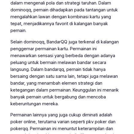
dalam mengenali pola dan strategi taruhan. Dalam
dominoqq, pemain dihadapkan pada tantangan untuk
mengalahkan lawan dengan kombinasi kartu yang
tepat, menjadikannya favorit di kalangan banyak
pemain.
Selain dominoqq, BandarQQ juga terkenal di kalangan
penggemar permainan kartu. Permainan ini
menawarkan sensasi yang berbeda dengan adanya
peluang untuk bermain melawan bandar secara
langsung. Dalam bandarqq, pemain tidak hanya
bersaing dengan satu sama lain, tetapi juga melawan
bandar, yang menambah elemen strategi dan
ketegangan dalam permainan. Keunggulan ini menarik
banyak pemain untuk bergabung dan mencoba
keberuntungan mereka.
Permainan lainnya yang juga cukup diminati adalah
poker online, terutama varian seperti pkv poker dan
pokerqq. Permainan ini menuntut keterampilan dan