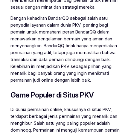
memberikan kesempatan bagi pemain untuk memilih
sesuai dengan minat dan strategi mereka.
Dengan kehadiran BandarQQ sebagai salah satu
penyedia layanan dalam dunia PKV, penting bagi
pemain untuk memahami peran BandarQQ dalam
menawarkan pengalaman bermain yang aman dan
menyenangkan. BandarQQ tidak hanya menyediakan
permainan yang adil, tetapi juga memastikan bahwa
transaksi dan data pemain dilindungi dengan baik.
Kelebihan ini menjadikan PKV sebagai pilihan yang
menarik bagi banyak orang yang ingin menikmati
permainan judi online dengan lebih baik.
Game Populer di Situs PKV
Di dunia permainan online, khususnya di situs PKV,
terdapat berbagai jenis permainan yang menarik dan
menghibur. Salah satu yang paling populer adalah
dominoqq. Permainan ini menguji kemampuan pemain