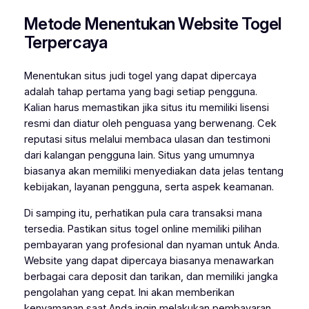
Metode Menentukan Website Togel
Terpercaya
Menentukan situs judi togel yang dapat dipercaya
adalah tahap pertama yang bagi setiap pengguna.
Kalian harus memastikan jika situs itu memiliki lisensi
resmi dan diatur oleh penguasa yang berwenang. Cek
reputasi situs melalui membaca ulasan dan testimoni
dari kalangan pengguna lain. Situs yang umumnya
biasanya akan memiliki menyediakan data jelas tentang
kebijakan, layanan pengguna, serta aspek keamanan.
Di samping itu, perhatikan pula cara transaksi mana
tersedia. Pastikan situs togel online memiliki pilihan
pembayaran yang profesional dan nyaman untuk Anda.
Website yang dapat dipercaya biasanya menawarkan
berbagai cara deposit dan tarikan, dan memiliki jangka
pengolahan yang cepat. Ini akan memberikan
kenyamanan saat Anda ingin melakukan pembayaran