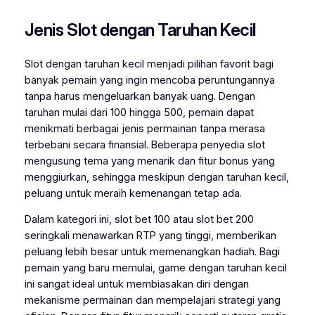
Jenis Slot dengan Taruhan Kecil
Slot dengan taruhan kecil menjadi pilihan favorit bagi
banyak pemain yang ingin mencoba peruntungannya
tanpa harus mengeluarkan banyak uang. Dengan
taruhan mulai dari 100 hingga 500, pemain dapat
menikmati berbagai jenis permainan tanpa merasa
terbebani secara finansial. Beberapa penyedia slot
mengusung tema yang menarik dan fitur bonus yang
menggiurkan, sehingga meskipun dengan taruhan kecil,
peluang untuk meraih kemenangan tetap ada.
Dalam kategori ini, slot bet 100 atau slot bet 200
seringkali menawarkan RTP yang tinggi, memberikan
peluang lebih besar untuk memenangkan hadiah. Bagi
pemain yang baru memulai, game dengan taruhan kecil
ini sangat ideal untuk membiasakan diri dengan
mekanisme permainan dan mempelajari strategi yang