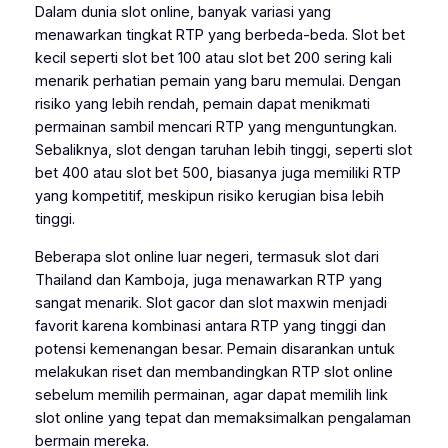
Dalam dunia slot online, banyak variasi yang
menawarkan tingkat RTP yang berbeda-beda. Slot bet
kecil seperti slot bet 100 atau slot bet 200 sering kali
menarik perhatian pemain yang baru memulai. Dengan
risiko yang lebih rendah, pemain dapat menikmati
permainan sambil mencari RTP yang menguntungkan.
Sebaliknya, slot dengan taruhan lebih tinggi, seperti slot
bet 400 atau slot bet 500, biasanya juga memiliki RTP
yang kompetitif, meskipun risiko kerugian bisa lebih
tinggi.
Beberapa slot online luar negeri, termasuk slot dari
Thailand dan Kamboja, juga menawarkan RTP yang
sangat menarik. Slot gacor dan slot maxwin menjadi
favorit karena kombinasi antara RTP yang tinggi dan
potensi kemenangan besar. Pemain disarankan untuk
melakukan riset dan membandingkan RTP slot online
sebelum memilih permainan, agar dapat memilih link
slot online yang tepat dan memaksimalkan pengalaman
bermain mereka.