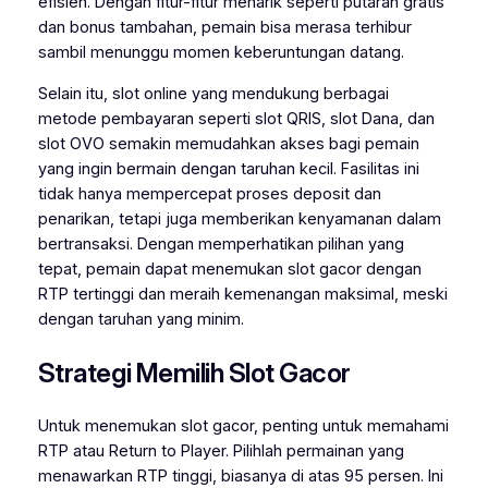
efisien. Dengan fitur-fitur menarik seperti putaran gratis
dan bonus tambahan, pemain bisa merasa terhibur
sambil menunggu momen keberuntungan datang.
Selain itu, slot online yang mendukung berbagai
metode pembayaran seperti slot QRIS, slot Dana, dan
slot OVO semakin memudahkan akses bagi pemain
yang ingin bermain dengan taruhan kecil. Fasilitas ini
tidak hanya mempercepat proses deposit dan
penarikan, tetapi juga memberikan kenyamanan dalam
bertransaksi. Dengan memperhatikan pilihan yang
tepat, pemain dapat menemukan slot gacor dengan
RTP tertinggi dan meraih kemenangan maksimal, meski
dengan taruhan yang minim.
Strategi Memilih Slot Gacor
Untuk menemukan slot gacor, penting untuk memahami
RTP atau Return to Player. Pilihlah permainan yang
menawarkan RTP tinggi, biasanya di atas 95 persen. Ini