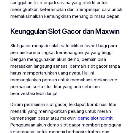
sungguhan. Ini menjadi sarana yang efektif untuk
meningkatkan keterampilan dan mempelajari cara untuk
memaksimalkan kemungkinan menang di masa depan.
Keunggulan Slot Gacor dan Maxwin
Slot gacor menjadi salah satu pilihan favorit bagi para
pemain karena tingkat kemenangannya yang tinggi.
Dengan menggunakan akun demo, pemain bisa
merasakan langsung sensasi bermain slot gacor tanpa
harus mempertaruhkan uang nyata. Hal ini
memungkinkan pemain untuk memahami mekanisme
permainan serta fitur-fitur yang ada sebelum
berinvestasi lebih lanjut.
Dalam permainan slot gacor, terdapat kombinasi fitur
menarik yang meningkatkan peluang untuk meraih
kemenangan besar atau maxwin.
demo slot nolimit
Penggunaan akun demo slot gacor memberi pengguna
kesempatan untuk menguji berbagai strategi dan