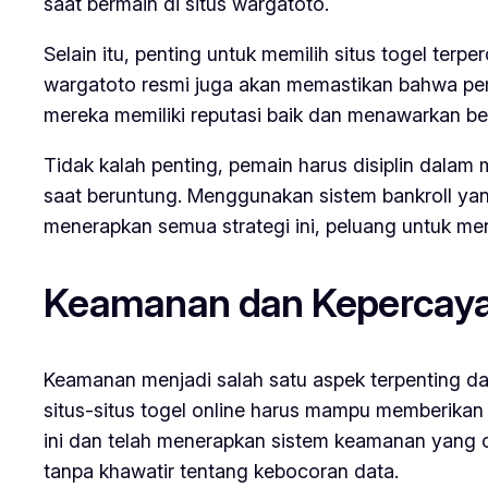
saat bermain di situs wargatoto.
Selain itu, penting untuk memilih situs togel ter
wargatoto resmi juga akan memastikan bahwa pemai
mereka memiliki reputasi baik dan menawarkan b
Tidak kalah penting, pemain harus disiplin dala
saat beruntung. Menggunakan sistem bankroll ya
menerapkan semua strategi ini, peluang untuk 
Keamanan dan Kepercaya
Keamanan menjadi salah satu aspek terpenting da
situs-situs togel online harus mampu memberikan
ini dan telah menerapkan sistem keamanan yang
tanpa khawatir tentang kebocoran data.