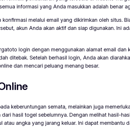
 semua informasi yang Anda masukkan adalah benar aga
onfirmasi melalui email yang dikirimkan oleh situs. Bia
rsebut, akun Anda akan aktif dan siap digunakan. Ini
rgatoto login dengan menggunakan alamat email dan ka
ah ditebak. Setelah berhasil login, Anda akan diarahk
online dan mencari peluang menang besar.
Online
ada keberuntungan semata, melainkan juga memerlukan 
 dari hasil togel sebelumnya. Dengan melihat hasil-ha
tau angka yang jarang keluar. Ini dapat membantu da