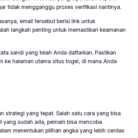
r tidak mengganggu proses verifikasi nantinya.
sanya, email tersebut berisi link untuk
 adalah langkah penting untuk memastikan keamanan
ta sandi yang telah Anda daftarkan. Pastikan
an ke halaman utama situs togel, di mana Anda
strategi yang tepat. Salah satu cara yang bisa
sil yang sudah ada, pemain bisa mencoba
lam menentukan pilihan angka yang lebih cerdas