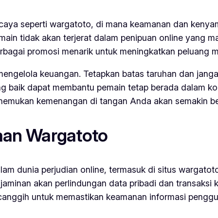
percaya seperti wargatoto, di mana keamanan dan kenyam
n tidak akan terjerat dalam penipuan online yang mar
erbagai promosi menarik untuk meningkatkan peluang 
m mengelola keuangan. Tetapkan batas taruhan dan jan
ng baik dapat membantu pemain tetap berada dalam kon
menemukan kemenangan di tangan Anda akan semakin be
an Wargatoto
lam dunia perjudian online, termasuk di situs wargat
 jaminan akan perlindungan data pribadi dan transaks
 canggih untuk memastikan keamanan informasi pengg