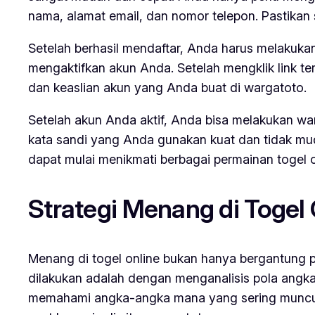
nama, alamat email, dan nomor telepon. Pastikan
Setelah berhasil mendaftar, Anda harus melakukan k
mengaktifkan akun Anda. Setelah mengklik link te
dan keaslian akun yang Anda buat di wargatoto.
Setelah akun Anda aktif, Anda bisa melakukan wa
kata sandi yang Anda gunakan kuat dan tidak mud
dapat mulai menikmati berbagai permainan togel 
Strategi Menang di Togel 
Menang di togel online bukan hanya bergantung p
dilakukan adalah dengan menganalisis pola angka
memahami angka-angka mana yang sering muncul a