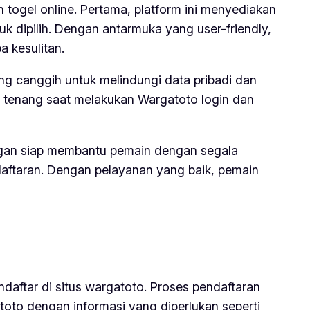
ogel online. Pertama, platform ini menyediakan
k dipilih. Dengan antarmuka yang user-friendly,
 kesulitan.
ang canggih untuk melindungi data pribadi dan
 tenang saat melakukan Wargatoto login dan
ungan siap membantu pemain dengan segala
daftaran. Dengan pelayanan yang baik, pemain
aftar di situs wargatoto. Proses pendaftaran
toto dengan informasi yang diperlukan seperti