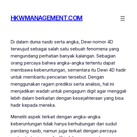
Skip
to
HKWMANAGEMENT.COM
content
Di dalam dunia nasib serta angka, Dewi nomor 4D
terwujud sebagai salah satu sebuah fenomena yang
mengundang perhatian banyak kalangan. Sebagian
orang percaya bahwa angka-angka tertentu dapat
membawa keberuntungan, sementara itu Dewi 4D hadir
untuk membantu pencarian tersebut. Dengan
menggunakan ragam prediksi serta analisis, hal ini
menjadikan wadah untuk pengagum digit agar menggali
lebih dalam berkaitan dengan kesejahteraan yang bisa
hadir kepada mereka.
Meneliti aspek terkait dengan angka-angka
keberuntungan tidak hanya berhubungan dari sudut
pandang nasib, namun juga terkait dengan percaya