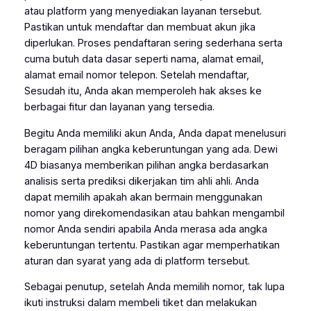
atau platform yang menyediakan layanan tersebut.
Pastikan untuk mendaftar dan membuat akun jika
diperlukan. Proses pendaftaran sering sederhana serta
cuma butuh data dasar seperti nama, alamat email,
alamat email nomor telepon. Setelah mendaftar,
Sesudah itu, Anda akan memperoleh hak akses ke
berbagai fitur dan layanan yang tersedia.
Begitu Anda memiliki akun Anda, Anda dapat menelusuri
beragam pilihan angka keberuntungan yang ada. Dewi
4D biasanya memberikan pilihan angka berdasarkan
analisis serta prediksi dikerjakan tim ahli ahli. Anda
dapat memilih apakah akan bermain menggunakan
nomor yang direkomendasikan atau bahkan mengambil
nomor Anda sendiri apabila Anda merasa ada angka
keberuntungan tertentu. Pastikan agar memperhatikan
aturan dan syarat yang ada di platform tersebut.
Sebagai penutup, setelah Anda memilih nomor, tak lupa
ikuti instruksi dalam membeli tiket dan melakukan