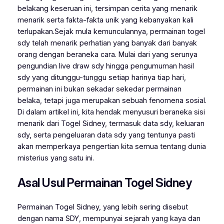
belakang keseruan ini, tersimpan cerita yang menarik
menarik serta fakta-fakta unik yang kebanyakan kali
terlupakan.Sejak mula kemunculannya, permainan togel
sdy telah menarik perhatian yang banyak dari banyak
orang dengan beraneka cara. Mulai dari yang serunya
pengundian live draw sdy hingga pengumuman hasil
sdy yang ditunggu-tunggu setiap harinya tiap hari,
permainan ini bukan sekadar sekedar permainan
belaka, tetapi juga merupakan sebuah fenomena sosial.
Di dalam artikel ini, kita hendak menyusuri beraneka sisi
menarik dari Togel Sidney, termasuk data sdy, keluaran
sdy, serta pengeluaran data sdy yang tentunya pasti
akan memperkaya pengertian kita semua tentang dunia
misterius yang satu ini.
Asal Usul Permainan Togel Sidney
Permainan Togel Sidney, yang lebih sering disebut
dengan nama SDY, mempunyai sejarah yang kaya dan