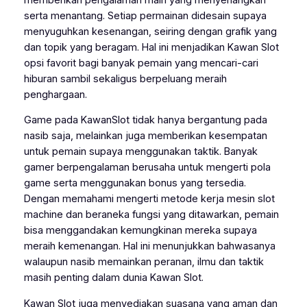
serta menantang. Setiap permainan didesain supaya
menyuguhkan kesenangan, seiring dengan grafik yang
dan topik yang beragam. Hal ini menjadikan Kawan Slot
opsi favorit bagi banyak pemain yang mencari-cari
hiburan sambil sekaligus berpeluang meraih
penghargaan.
Game pada KawanSlot tidak hanya bergantung pada
nasib saja, melainkan juga memberikan kesempatan
untuk pemain supaya menggunakan taktik. Banyak
gamer berpengalaman berusaha untuk mengerti pola
game serta menggunakan bonus yang tersedia.
Dengan memahami mengerti metode kerja mesin slot
machine dan beraneka fungsi yang ditawarkan, pemain
bisa menggandakan kemungkinan mereka supaya
meraih kemenangan. Hal ini menunjukkan bahwasanya
walaupun nasib memainkan peranan, ilmu dan taktik
masih penting dalam dunia Kawan Slot.
Kawan Slot juga menyediakan suasana yang aman dan