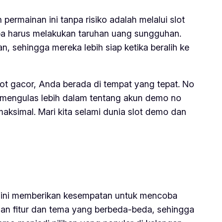
ermainan ini tanpa risiko adalah melalui slot
a harus melakukan taruhan uang sungguhan.
sehingga mereka lebih siap ketika beralih ke
t gacor, Anda berada di tempat yang tepat. No
an mengulas lebih dalam tentang akun demo no
ksimal. Mari kita selami dunia slot demo dan
an ini memberikan kesempatan untuk mencoba
gan fitur dan tema yang berbeda-beda, sehingga