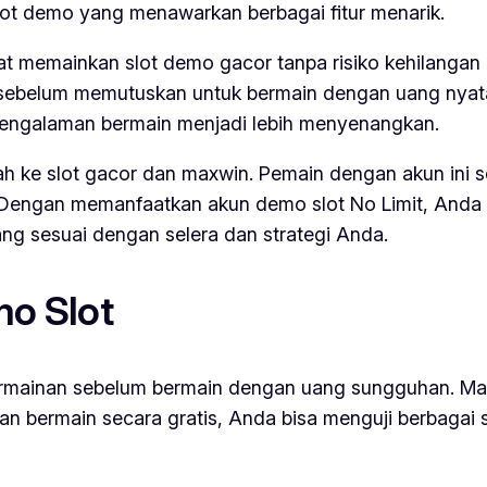
ot demo yang menawarkan berbagai fitur menarik.
t memainkan slot demo gacor tanpa risiko kehilangan 
sebelum memutuskan untuk bermain dengan uang nyat
 pengalaman bermain menjadi lebih menyenangkan.
h ke slot gacor dan maxwin. Pemain dengan akun ini s
ngan memanfaatkan akun demo slot No Limit, Anda da
ng sesuai dengan selera dan strategi Anda.
o Slot
mainan sebelum bermain dengan uang sungguhan. Manf
n bermain secara gratis, Anda bisa menguji berbagai 