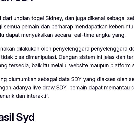
ari undian togel Sidney, dan juga dikenal sebagai seb
 bagi semua pemain dan berharap mendapatkan keberunt
idu dapat menyaksikan secara real-time angka yang.
anakan dilakukan oleh penyelenggara penyelenggara d
ak bisa dimanipulasi. Dengan sistem ini jelas dan tero
ng tersedia, baik itu melalui website maupun platform s
ung diumumkan sebagai data SDY yang diakses oleh se
Dengan adanya live draw SDY, pemain dapat memantau d
arik dan interaktif.
sil Syd