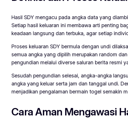
Hasil SDY mengacu pada angka data yang diambil d
Setiap hasil keluaran ini membawa arti penting
keadaan langsung dan terbuka, agar setiap indiv
Proses keluaran SDY bermula dengan undi dilaks
semua angka yang dipilih merupakan random dan tid
pengundian melalui diverse saluran berita resmi ya
Sesudah pengundian selesai, angka-angka langs
angka yang keluar serta jam dan tanggal undi. 
menjadikan pengalaman bermain togel semakin men
Cara Aman Mengawasi Ha