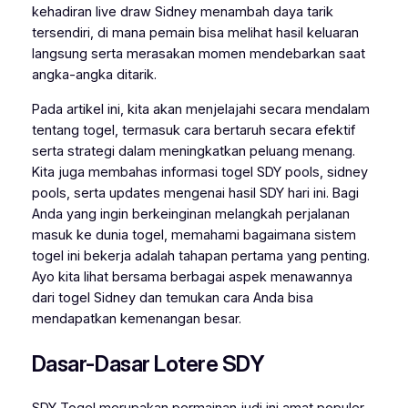
kehadiran live draw Sidney menambah daya tarik
tersendiri, di mana pemain bisa melihat hasil keluaran
langsung serta merasakan momen mendebarkan saat
angka-angka ditarik.
Pada artikel ini, kita akan menjelajahi secara mendalam
tentang togel, termasuk cara bertaruh secara efektif
serta strategi dalam meningkatkan peluang menang.
Kita juga membahas informasi togel SDY pools, sidney
pools, serta updates mengenai hasil SDY hari ini. Bagi
Anda yang ingin berkeinginan melangkah perjalanan
masuk ke dunia togel, memahami bagaimana sistem
togel ini bekerja adalah tahapan pertama yang penting.
Ayo kita lihat bersama berbagai aspek menawannya
dari togel Sidney dan temukan cara Anda bisa
mendapatkan kemenangan besar.
Dasar-Dasar Lotere SDY
SDY Togel merupakan permainan judi ini amat populer