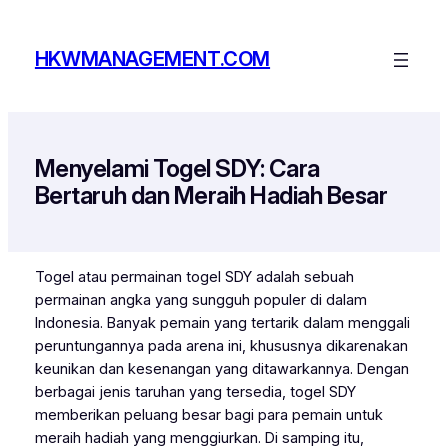
Skip
to
HKWMANAGEMENT.COM
content
Menyelami Togel SDY: Cara
Bertaruh dan Meraih Hadiah Besar
Togel atau permainan togel SDY adalah sebuah
permainan angka yang sungguh populer di dalam
Indonesia. Banyak pemain yang tertarik dalam menggali
peruntungannya pada arena ini, khususnya dikarenakan
keunikan dan kesenangan yang ditawarkannya. Dengan
berbagai jenis taruhan yang tersedia, togel SDY
memberikan peluang besar bagi para pemain untuk
meraih hadiah yang menggiurkan. Di samping itu,