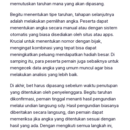
memutuskan taruhan mana yang akan dipasang.
Begitu menentukan tipe taruhan, tahapan selanjutnya
adalah melakukan pemilihan angka. Peserta dapat
menentukan angka secara manual atau dengan sistem
otomatis yang biasa disediakan oleh situs atau apps.
Krucial untuk menentukan nomor dengan bijak,
mengingat kombinasi yang tepat bisa dapat
meningkatkan peluang mendapatkan hadiah besar. Di
samping itu, para peserta pemain juga sebaiknya untuk
mengecek data angka yang umum muncul agar bisa
melakukan analisis yang lebih baik.
Di akhir, bet harus dipasang sebelum waktu penutupan
yang ditentukan oleh penyelenggara. Begitu taruhan
dikonfirmasi, pemain tinggal menanti hasil pengundian
melalui undian langsung sdy. Hasil pengundian biasanya
diberitakan secara langsung, dan pemain dapat
memeriksa jika angka yang ditentukan sesuai dengan
hasil yang ada. Dengan mengikuti semua langkah ini,