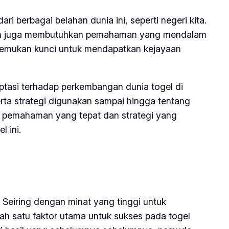
i berbagai belahan dunia ini, seperti negeri kita.
amun juga membutuhkan pemahaman yang mendalam
enemukan kunci untuk mendapatkan kejayaan
ptasi terhadap perkembangan dunia togel di
rta strategi digunakan sampai hingga tentang
ki pemahaman yang tepat dan strategi yang
 ini.
eiring dengan minat yang tinggi untuk
ah satu faktor utama untuk sukses pada togel