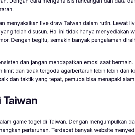
an. Dengan cara menganalisis rancangan dan data da
rarah.
 menyaksikan live draw Taiwan dalam rutin. Lewat liv
 yang telah disusun. Hal ini tidak hanya menyediakan
or. Dengan begitu, semakin banyak pengalaman diraih
konsisten dan jangan mendapatkan emosi saat bermain.
limit dan tidak tergoda agarbertaruh lebih lebih dari
aik dan taktik yang tepat, pemuda bisa menapaki alam
i Taiwan
alam game togel di Taiwan. Dengan mengumpulkan dan
gkan pertaruhan. Terdapat banyak website menyediaka