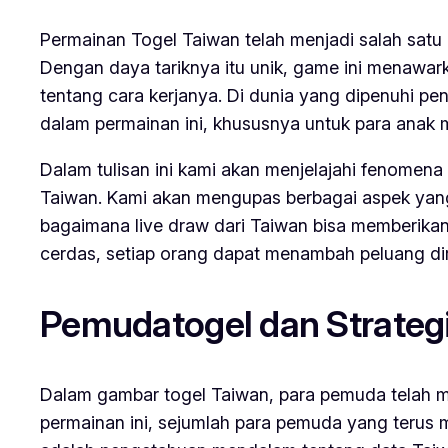
Permainan Togel Taiwan telah menjadi salah satu p
Dengan daya tariknya itu unik, game ini mena
tentang cara kerjanya. Di dunia yang dipenuhi 
dalam permainan ini, khususnya untuk para ana
Dalam tulisan ini kami akan menjelajahi fenomen
Taiwan. Kami akan mengupas berbagai aspek yang s
bagaimana live draw dari Taiwan bisa memberikan
cerdas, setiap orang dapat menambah peluang dir
Pemudatogel dan Strateg
Dalam gambar togel Taiwan, para pemuda telah 
permainan ini, sejumlah para pemuda yang terus 