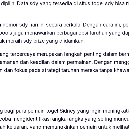
dipilih. Data sdy yang tersedia di situs togel sdy bis
 nomor sdy hari ini secara berkala. Dengan cara ini, 
y pools juga menawarkan berbagai opsi taruhan yang d
uk meraih sdy prize yang diidamkan.
ang terpercaya merupakan langkah penting dalam bermai
 keamanan dan keadilan dalam permainan. Dengan mengg
 dan fokus pada strategi taruhan mereka tanpa khawat
g bagi para pemain togel Sidney yang ingin meningkat
ba mengidentifikasi angka-angka yang sering muncul 
rah keluaran, yang memungkinkan pemain untuk melih