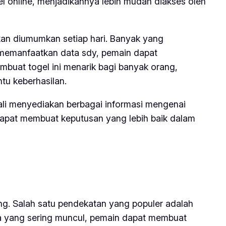
gel online, menjadikannya lebih mudah diakses oleh
kan diumumkan setiap hari. Banyak yang
memanfaatkan data sdy, pemain dapat
mbuat togel ini menarik bagi banyak orang,
tu keberhasilan.
kali menyediakan berbagai informasi mengenai
 dapat membuat keputusan yang lebih baik dalam
ng. Salah satu pendekatan yang populer adalah
a yang sering muncul, pemain dapat membuat