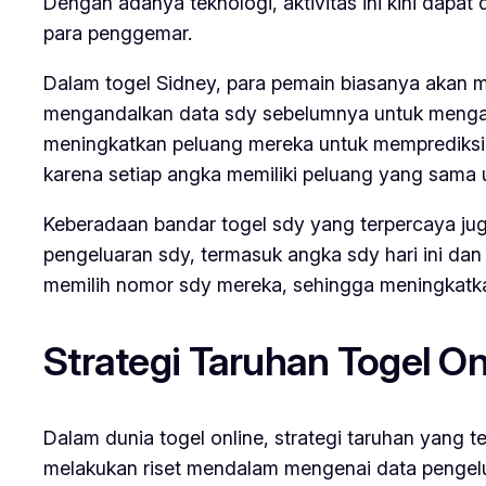
Dengan adanya teknologi, aktivitas ini kini dapat
para penggemar.
Dalam togel Sidney, para pemain biasanya akan m
mengandalkan data sdy sebelumnya untuk mengan
meningkatkan peluang mereka untuk memprediksi k
karena setiap angka memiliki peluang yang sama u
Keberadaan bandar togel sdy yang terpercaya juga
pengeluaran sdy, termasuk angka sdy hari ini da
memilih nomor sdy mereka, sehingga meningkatk
Strategi Taruhan Togel On
Dalam dunia togel online, strategi taruhan yang
melakukan riset mendalam mengenai data pengel