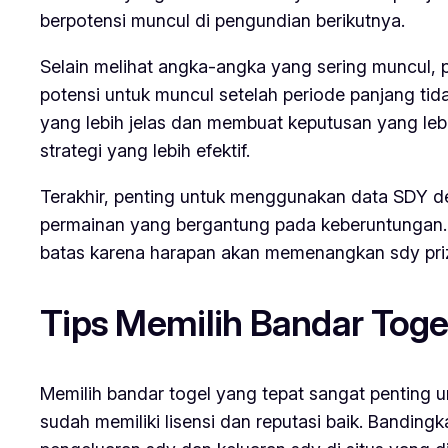
berpotensi muncul di pengundian berikutnya.
Selain melihat angka-angka yang sering muncul, 
potensi untuk muncul setelah periode panjang t
yang lebih jelas dan membuat keputusan yang lebi
strategi yang lebih efektif.
Terakhir, penting untuk menggunakan data SDY d
permainan yang bergantung pada keberuntungan. 
batas karena harapan akan memenangkan sdy priz
Tips Memilih Bandar Toge
Memilih bandar togel yang tepat sangat penting
sudah memiliki lisensi dan reputasi baik. Banding