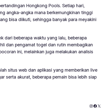
 pertandingan Hongkong Pools. Setiap hari,
ang angka-angka mana berkemungkinan tinggi
ng bisa diikuti, sehingga banyak para meyakini
hk dari beberapa waktu yang lalu, beberapa
 ahli dan pengamat togel dan rutin membagikan
ocoran ini, melainkan juga melakukan analisis
umlah situs web dan aplikasi yang memberikan live
ar serta akurat, beberapa pemain bisa lebih siap
Instagram
Faceboo
X