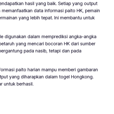
ndapatkan hasil yang baik. Setiap yang output
n memanfaatkan data informasi paito HK, pemain
rmainan yang lebih tepat. Ini membantu untuk
tode digunakan dalam memprediksi angka-angka
i petaruh yang mencari bocoran HK dari sumber
bergantung pada nasib, tetapi dan pada
 informasi paito harian mampu memberi gambaran
utput yang diharapkan dalam togel Hongkong.
 untuk berhasil.