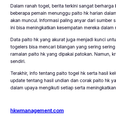
Dalam ranah togel, berita terkini sangat berharga
beberapa pemain menunggu paito hk harian dala
akan muncul. Informasi paling anyar dari sumber 
ini bisa meningkatkan kesempatan mereka dalam m
Data paito hk yang akurat juga menjadi kunci unt
togelers bisa mencari bilangan yang sering serin
ramalan paito hk yang dipakai patokan. Namun, kr
sendiri.
Terakhir, info tentang paito togel hk serta hasil 
update tentang hasil undian dan corak paito hk ya
dalam upaya mengikuti setiap serta meningkatka
hkwmanagement.com