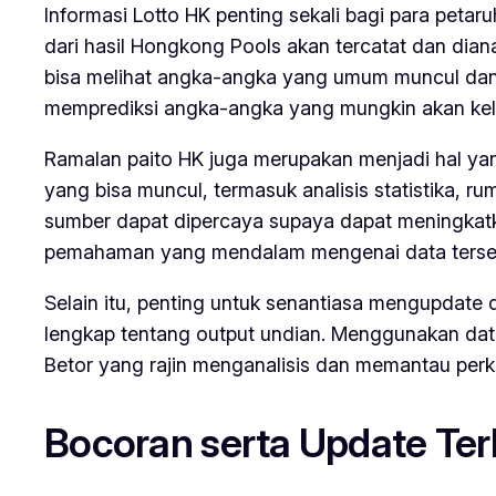
Informasi Lotto HK penting sekali bagi para pet
dari hasil Hongkong Pools akan tercatat dan dia
bisa melihat angka-angka yang umum muncul dan y
memprediksi angka-angka yang mungkin akan kelu
Ramalan paito HK juga merupakan menjadi hal ya
yang bisa muncul, termasuk analisis statistika, 
sumber dapat dipercaya supaya dapat meningkatka
pemahaman yang mendalam mengenai data terse
Selain itu, penting untuk senantiasa mengupdate 
lengkap tentang output undian. Menggunakan data
Betor yang rajin menganalisis dan memantau perke
Bocoran serta Update Ter