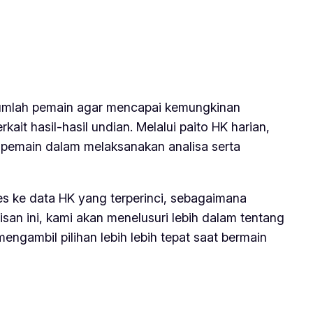
sejumlah pemain agar mencapai kemungkinan
it hasil-hasil undian. Melalui paito HK harian,
pemain dalam melaksanakan analisa serta
s ke data HK yang terperinci, sebagaimana
san ini, kami akan menelusuri lebih dalam tentang
mengambil pilihan lebih lebih tepat saat bermain