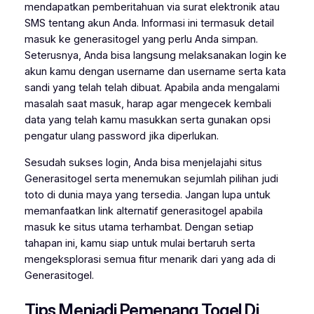
mendapatkan pemberitahuan via surat elektronik atau
SMS tentang akun Anda. Informasi ini termasuk detail
masuk ke generasitogel yang perlu Anda simpan.
Seterusnya, Anda bisa langsung melaksanakan login ke
akun kamu dengan username dan username serta kata
sandi yang telah telah dibuat. Apabila anda mengalami
masalah saat masuk, harap agar mengecek kembali
data yang telah kamu masukkan serta gunakan opsi
pengatur ulang password jika diperlukan.
Sesudah sukses login, Anda bisa menjelajahi situs
Generasitogel serta menemukan sejumlah pilihan judi
toto di dunia maya yang tersedia. Jangan lupa untuk
memanfaatkan link alternatif generasitogel apabila
masuk ke situs utama terhambat. Dengan setiap
tahapan ini, kamu siap untuk mulai bertaruh serta
mengeksplorasi semua fitur menarik dari yang ada di
Generasitogel.
Tips Menjadi Pemenang Togel Di