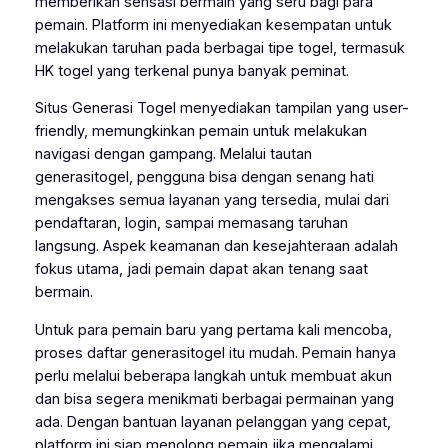
memberikan sensasi bermain yang seru bagi para
pemain. Platform ini menyediakan kesempatan untuk
melakukan taruhan pada berbagai tipe togel, termasuk
HK togel yang terkenal punya banyak peminat.
Situs Generasi Togel menyediakan tampilan yang user-
friendly, memungkinkan pemain untuk melakukan
navigasi dengan gampang. Melalui tautan
generasitogel, pengguna bisa dengan senang hati
mengakses semua layanan yang tersedia, mulai dari
pendaftaran, login, sampai memasang taruhan
langsung. Aspek keamanan dan kesejahteraan adalah
fokus utama, jadi pemain dapat akan tenang saat
bermain.
Untuk para pemain baru yang pertama kali mencoba,
proses daftar generasitogel itu mudah. Pemain hanya
perlu melalui beberapa langkah untuk membuat akun
dan bisa segera menikmati berbagai permainan yang
ada. Dengan bantuan layanan pelanggan yang cepat,
platform ini siap menolong pemain jika mengalami