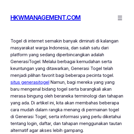
Skip
to
HKWMANAGEMENT.COM
content
Togel di internet semakin banyak diminati di kalangan
masyarakat warga Indonesia, dan salah satu dari
platform yang sedang diperbincangkan adalah
GenerasiTogel. Melalui berbagai kemudahan serta
keuntungan yang ditawarkan, Generasi Togel telah
menjadi pilihan favorit bagi beberapa pecinta togel.
situs generasitogel
Namun, bagi mereka yang yang
baru mengenal bidang togel serta barangkali akan
merasa bingung oleh beraneka terminologi dan tahapan
yang ada. Di artikel ini, kita akan membahas beberapa
cara mudah dalam rangka menang di permainan togel
di Generasi Togel, serta informasi yang perlu diketahui
tentang login, daftar, dan tahapan menggunakan tautan
alternatif agar akses lebih gampang.