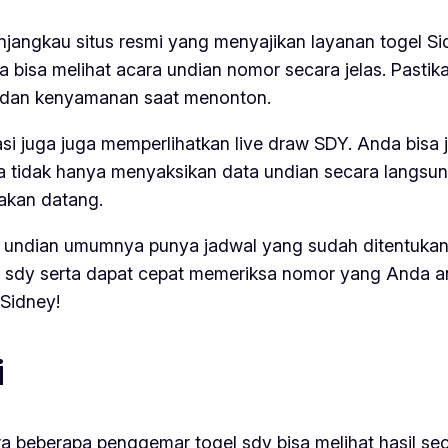
angkau situs resmi yang menyajikan layanan togel Sidn
da bisa melihat acara undian nomor secara jelas. Past
y dan kenyamanan saat menonton.
ikasi juga juga memperlihatkan live draw SDY. Anda bis
a tidak hanya menyaksikan data undian secara langsun
akan datang.
 tiap undian umumnya punya jadwal yang sudah ditentuk
l sdy serta dapat cepat memeriksa nomor yang Anda an
Sidney!
i
a beberapa penggemar togel sdy bisa melihat hasil secar