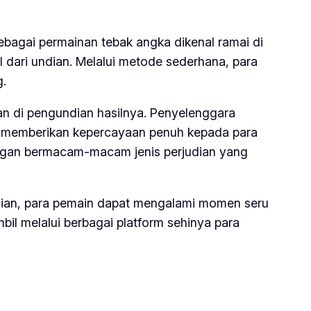
ebagai permainan tebak angka dikenal ramai di
 dari undian. Melalui metode sederhana, para
g.
an di pengundian hasilnya. Penyelenggara
a, memberikan kepercayaan penuh kepada para
ngan bermacam-macam jenis perjudian yang
ndian, para pemain dapat mengalami momen seru
mbil melalui berbagai platform sehinya para