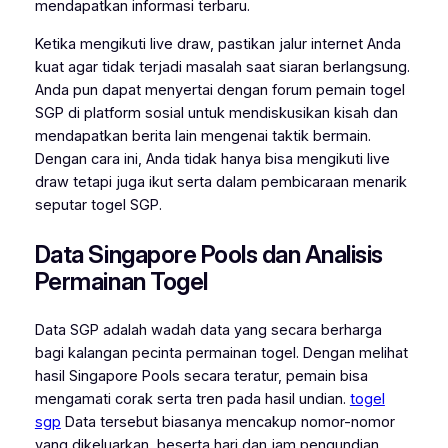
mendapatkan informasi terbaru.
Ketika mengikuti live draw, pastikan jalur internet Anda
kuat agar tidak terjadi masalah saat siaran berlangsung.
Anda pun dapat menyertai dengan forum pemain togel
SGP di platform sosial untuk mendiskusikan kisah dan
mendapatkan berita lain mengenai taktik bermain.
Dengan cara ini, Anda tidak hanya bisa mengikuti live
draw tetapi juga ikut serta dalam pembicaraan menarik
seputar togel SGP.
Data Singapore Pools dan Analisis
Permainan Togel
Data SGP adalah wadah data yang secara berharga
bagi kalangan pecinta permainan togel. Dengan melihat
hasil Singapore Pools secara teratur, pemain bisa
mengamati corak serta tren pada hasil undian.
togel
sgp
Data tersebut biasanya mencakup nomor-nomor
yang dikeluarkan, beserta hari dan jam pengundian.