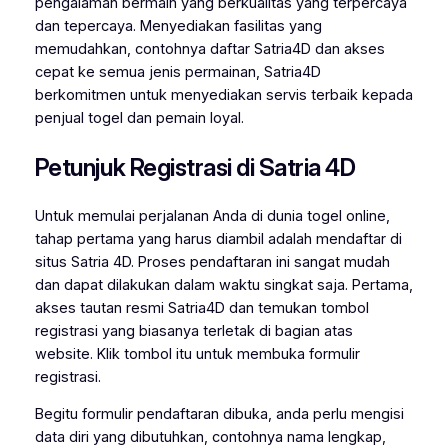
pengalaman bermain yang berkualitas yang terpercaya
dan tepercaya. Menyediakan fasilitas yang
memudahkan, contohnya daftar Satria4D dan akses
cepat ke semua jenis permainan, Satria4D
berkomitmen untuk menyediakan servis terbaik kepada
penjual togel dan pemain loyal.
Petunjuk Registrasi di Satria 4D
Untuk memulai perjalanan Anda di dunia togel online,
tahap pertama yang harus diambil adalah mendaftar di
situs Satria 4D. Proses pendaftaran ini sangat mudah
dan dapat dilakukan dalam waktu singkat saja. Pertama,
akses tautan resmi Satria4D dan temukan tombol
registrasi yang biasanya terletak di bagian atas
website. Klik tombol itu untuk membuka formulir
registrasi.
Begitu formulir pendaftaran dibuka, anda perlu mengisi
data diri yang dibutuhkan, contohnya nama lengkap,