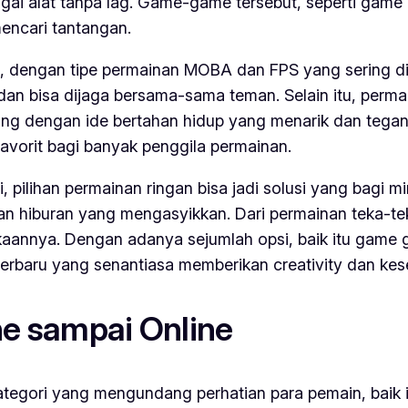
bagai alat tanpa lag. Game-game tersebut, seperti ga
encari tantangan.
i, dengan tipe permainan MOBA dan FPS yang sering d
 bisa dijaga bersama-sama teman. Selain itu, permain
ang dengan ide bertahan hidup yang menarik dan tegang
vorit bagi banyak penggila permainan.
, pilihan permainan ringan bisa jadi solusi yang bagi 
kan hiburan yang mengasyikkan. Dari permainan teka-t
nnya. Dengan adanya sejumlah opsi, baik itu game gra
terbaru yang senantiasa memberikan creativity dan ke
ne sampai Online
gori yang mengundang perhatian para pemain, baik it