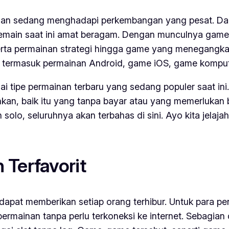
ainan sedang menghadapi perkembangan yang pesat. Dar
 pemain saat ini amat beragam. Dengan munculnya game
erta permainan strategi hingga game yang menegangkan
 termasuk permainan Android, game iOS, game komput
gai tipe permainan terbaru yang sedang populer saat i
nkan, baik itu yang tanpa bayar atau yang memerluka
olo, seluruhnya akan terbahas di sini. Ayo kita jela
 Terfavorit
dapat memberikan setiap orang terhibur. Untuk para 
 permainan tanpa perlu terkoneksi ke internet. Sebagi