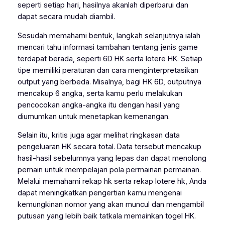
seperti setiap hari, hasilnya akanlah diperbarui dan
dapat secara mudah diambil.
Sesudah memahami bentuk, langkah selanjutnya ialah
mencari tahu informasi tambahan tentang jenis game
terdapat berada, seperti 6D HK serta lotere HK. Setiap
tipe memiliki peraturan dan cara menginterpretasikan
output yang berbeda. Misalnya, bagi HK 6D, outputnya
mencakup 6 angka, serta kamu perlu melakukan
pencocokan angka-angka itu dengan hasil yang
diumumkan untuk menetapkan kemenangan.
Selain itu, kritis juga agar melihat ringkasan data
pengeluaran HK secara total. Data tersebut mencakup
hasil-hasil sebelumnya yang lepas dan dapat menolong
pemain untuk mempelajari pola permainan permainan.
Melalui memahami rekap hk serta rekap lotere hk, Anda
dapat meningkatkan pengertian kamu mengenai
kemungkinan nomor yang akan muncul dan mengambil
putusan yang lebih baik tatkala memainkan togel HK.