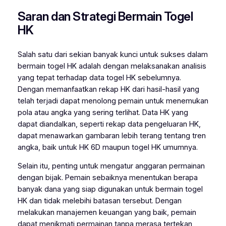
Saran dan Strategi Bermain Togel
HK
Salah satu dari sekian banyak kunci untuk sukses dalam
bermain togel HK adalah dengan melaksanakan analisis
yang tepat terhadap data togel HK sebelumnya.
Dengan memanfaatkan rekap HK dari hasil-hasil yang
telah terjadi dapat menolong pemain untuk menemukan
pola atau angka yang sering terlihat. Data HK yang
dapat diandalkan, seperti rekap data pengeluaran HK,
dapat menawarkan gambaran lebih terang tentang tren
angka, baik untuk HK 6D maupun togel HK umumnya.
Selain itu, penting untuk mengatur anggaran permainan
dengan bijak. Pemain sebaiknya menentukan berapa
banyak dana yang siap digunakan untuk bermain togel
HK dan tidak melebihi batasan tersebut. Dengan
melakukan manajemen keuangan yang baik, pemain
dapat menikmati permainan tanpa merasa tertekan