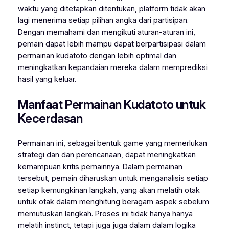
waktu yang ditetapkan ditentukan, platform tidak akan
lagi menerima setiap pilihan angka dari partisipan.
Dengan memahami dan mengikuti aturan-aturan ini,
pemain dapat lebih mampu dapat berpartisipasi dalam
permainan kudatoto dengan lebih optimal dan
meningkatkan kepandaian mereka dalam memprediksi
hasil yang keluar.
Manfaat Permainan Kudatoto untuk
Kecerdasan
Permainan ini, sebagai bentuk game yang memerlukan
strategi dan dan perencanaan, dapat meningkatkan
kemampuan kritis pemainnya. Dalam permainan
tersebut, pemain diharuskan untuk menganalisis setiap
setiap kemungkinan langkah, yang akan melatih otak
untuk otak dalam menghitung beragam aspek sebelum
memutuskan langkah. Proses ini tidak hanya hanya
melatih instinct, tetapi juga juga dalam dalam logika