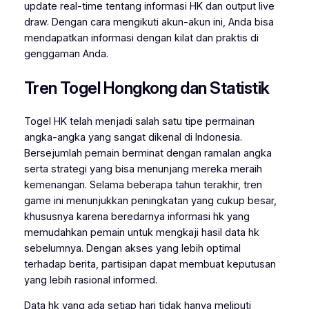
update real-time tentang informasi HK dan output live
draw. Dengan cara mengikuti akun-akun ini, Anda bisa
mendapatkan informasi dengan kilat dan praktis di
genggaman Anda.
Tren Togel Hongkong dan Statistik
Togel HK telah menjadi salah satu tipe permainan
angka-angka yang sangat dikenal di Indonesia.
Bersejumlah pemain berminat dengan ramalan angka
serta strategi yang bisa menunjang mereka meraih
kemenangan. Selama beberapa tahun terakhir, tren
game ini menunjukkan peningkatan yang cukup besar,
khususnya karena beredarnya informasi hk yang
memudahkan pemain untuk mengkaji hasil data hk
sebelumnya. Dengan akses yang lebih optimal
terhadap berita, partisipan dapat membuat keputusan
yang lebih rasional informed.
Data hk yang ada setiap hari tidak hanya meliputi