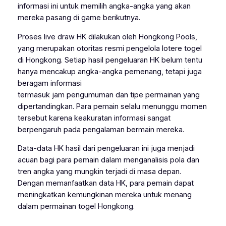
informasi ini untuk memilih angka-angka yang akan
mereka pasang di game berikutnya.
Proses live draw HK dilakukan oleh Hongkong Pools,
yang merupakan otoritas resmi pengelola lotere togel
di Hongkong. Setiap hasil pengeluaran HK belum tentu
hanya mencakup angka-angka pemenang, tetapi juga
beragam informasi
termasuk jam pengumuman dan tipe permainan yang
dipertandingkan. Para pemain selalu menunggu momen
tersebut karena keakuratan informasi sangat
berpengaruh pada pengalaman bermain mereka.
Data-data HK hasil dari pengeluaran ini juga menjadi
acuan bagi para pemain dalam menganalisis pola dan
tren angka yang mungkin terjadi di masa depan.
Dengan memanfaatkan data HK, para pemain dapat
meningkatkan kemungkinan mereka untuk menang
dalam permainan togel Hongkong.