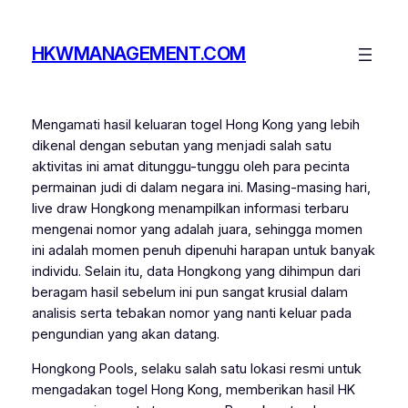
Skip
to
HKWMANAGEMENT.COM
content
Mengamati hasil keluaran togel Hong Kong yang lebih
dikenal dengan sebutan yang menjadi salah satu
aktivitas ini amat ditunggu-tunggu oleh para pecinta
permainan judi di dalam negara ini. Masing-masing hari,
live draw Hongkong menampilkan informasi terbaru
mengenai nomor yang adalah juara, sehingga momen
ini adalah momen penuh dipenuhi harapan untuk banyak
individu. Selain itu, data Hongkong yang dihimpun dari
beragam hasil sebelum ini pun sangat krusial dalam
analisis serta tebakan nomor yang nanti keluar pada
pengundian yang akan datang.
Hongkong Pools, selaku salah satu lokasi resmi untuk
mengadakan togel Hong Kong, memberikan hasil HK