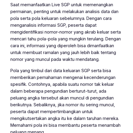
Saat memanfaatkan Live SGP untuk memenangkan
permainan, penting untuk melakukan analisis data dan
pola serta pola keluaran sebelumnya. Dengan cara
menganalisis informasi SGP, peserta dapat
mengidentifikasi nomor-nomor yang akrab keluar serta
mencari tahu pola-pola yang mungkin terulang. Dengan
cara ini, informasi yang diperoleh bisa dimanfaatkan
untuk membuat ramalan yang jauh lebih baik tentang
nomor yang muncul pada waktu mendatang.
Pola yang timbul dari data keluaran SGP serta bisa
memberikan pemahaman mengenai kecenderungan
spesifik. Contohnya, apabila suatu nomor tak keluar
dalam beberapa pengundian berturut-turut, ada
peluang angka tersebut akan muncul di pengundian
berikutnya. Sebaliknya, jika nomor itu sering muncul,
peserta dapat mempertimbangkan untuk
mengikutsertakan angka itu ke dalam taruhan mereka.
Memahami pola ini bisa membantu peserta menambah
peluang menang.