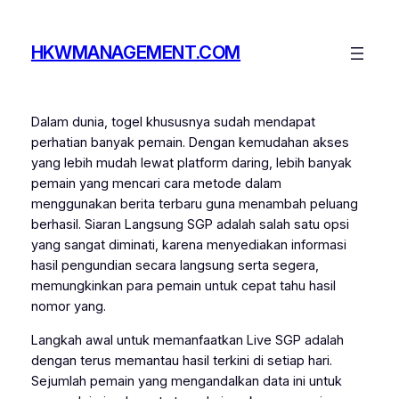
Skip
to
HKWMANAGEMENT.COM
content
Dalam dunia, togel khususnya sudah mendapat
perhatian banyak pemain. Dengan kemudahan akses
yang lebih mudah lewat platform daring, lebih banyak
pemain yang mencari cara metode dalam
menggunakan berita terbaru guna menambah peluang
berhasil. Siaran Langsung SGP adalah salah satu opsi
yang sangat diminati, karena menyediakan informasi
hasil pengundian secara langsung serta segera,
memungkinkan para pemain untuk cepat tahu hasil
nomor yang.
Langkah awal untuk memanfaatkan Live SGP adalah
dengan terus memantau hasil terkini di setiap hari.
Sejumlah pemain yang mengandalkan data ini untuk