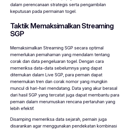
dalam perencanaan strategis serta pengambilan
keputusan pada permainan togel.
Taktik Memaksimalkan Streaming
SGP
Memaksimalkan Streaming SGP secara optimal
memerlukan pemahaman yang mendalam tentang
corak dan data pengeluaran togel. Dengan cara
memeriksa data-data sebelumnya yang dapat
ditemukan dalam Live SGP, para pemain dapat
menemukan tren dan corak nomor yang mungkin
muncul di hari-hari mendatang. Data yang akur berasal
dari hasil SGP yang tercatat juga dapat membantu para
pemain dalam merumuskan rencana pertaruhan yang
lebih efektif.
Disamping memeriksa data sejarah, pemain juga
disarankan agar menggunakan pendekatan kombinasi